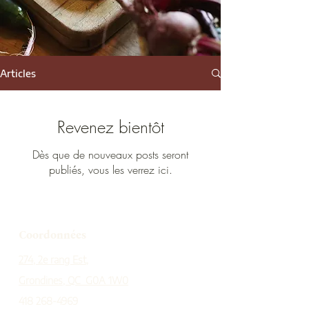
Articles
Revenez bientôt
Dès que de nouveaux posts seront
publiés, vous les verrez ici.
Coordonnées
274, 2e rang Est,
Grondines, QC G0A 1W0
418 268-4969